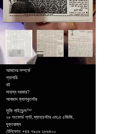
আমাদের সম্পর্কে
গ্যালারি
বই
সাহায্য দরকার?
আবজাদ ক্যালকুলেটর
সুফি গাইডেন্স™
২৮ লংফোর্ড প্লট, ম্যানচেস্টার এম১৪ ৫জিজি,
যুক্তরাজ্য
টেলিফোন: +৪৪ ৭৯০৯ ২৮৬৪০০