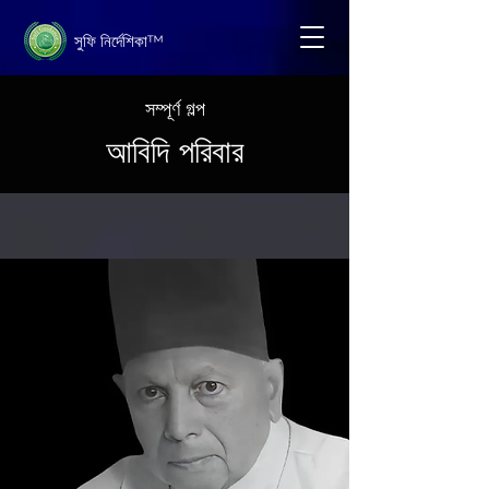
সুফি নির্দেশিকা™
সম্পূর্ণ গল্প
আবিদি পরিবার