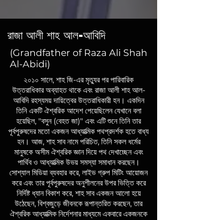
রাজা আলী শাহ আল-আবিদি
(Grandfather of Raza Ali Shah
Al-Abidi)
২০১০ সালে, শাহ জি-এর মৃত্যুর পর পারিবারিক
উত্তরাধিকার অব্যাহত থাকে এবং রাজা আলী শাহ আল-
আবিদি রহস্যময় দায়িত্বের উত্তরাধিকারী হন। একদিন
তিনি একটি ঐশ্বরিক আদেশ পেয়েছিলেন যেখানে বলা
হয়েছিল, "বসুন (বেহত জা)" এবং এটি শুনে তিনি তার
পূর্বপুরুষদের মতো একজন আধ্যাত্মিক পথপ্রদর্শক হতে বাধ্য
হন। আজ, শাহ সাব নামে পরিচিত, তিনি সকল ধর্মের
মানুষকে অসীম ঐশ্বরিক জ্ঞান দিয়ে পথ দেখাচ্ছেন এবং
পার্থিব ও আধ্যাত্মিক উভয় সমস্যা সমাধান করছেন।
সোশ্যাল মিডিয়া ব্যবহার করে, লাইভ গ্রুপ মিটিং আয়োজন
করে এবং তার পূর্বপুরুষদের অনুশীলনের উপর ভিত্তি করে
নির্দিষ্ট ধ্যান বিকাশ করে, শাহ সাব একজন আলো হয়ে
উঠেছেন, বিশ্বজুড়ে জীবনকে রূপান্তরিত করছেন, তার
ঐশ্বরিক আধ্যাত্মিক নির্দেশনার মাধ্যমে একবারে একজনকে