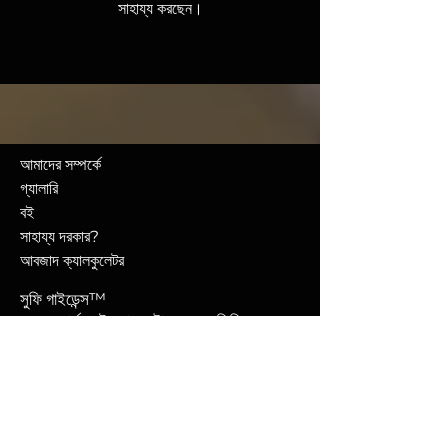
সাহায্য করছেন।
আমাদের সম্পর্কে
গ্যালারি
বই
সাহায্য দরকার?
আবজাদ ক্যালকুলেটর
সুফি গাইডেন্স™
২৮ লংফোর্ড প্লট, ম্যানচেস্টার এম১৪ ৫জিজি,
যুক্তরাজ্য
টেলিফোন: +৪৪ ৭৯০৯ ২৮৬৪০০