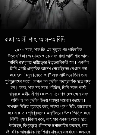
রাজা আলী শাহ আল-আবিদি
২০১০ সালে, শাহ জি-এর মৃত্যুর পর পারিবারিক
উত্তরাধিকার অব্যাহত থাকে এবং রাজা আলী শাহ আল-
আবিদি রহস্যময় দায়িত্বের উত্তরাধিকারী হন। একদিন
তিনি একটি ঐশ্বরিক আদেশ পেয়েছিলেন যেখানে বলা
হয়েছিল, "বসুন (বেহত জা)" এবং এটি শুনে তিনি তার
পূর্বপুরুষদের মতো একজন আধ্যাত্মিক পথপ্রদর্শক হতে বাধ্য
হন। আজ, শাহ সাব নামে পরিচিত, তিনি সকল ধর্মের
মানুষকে অসীম ঐশ্বরিক জ্ঞান দিয়ে পথ দেখাচ্ছেন এবং
পার্থিব ও আধ্যাত্মিক উভয় সমস্যা সমাধান করছেন।
সোশ্যাল মিডিয়া ব্যবহার করে, লাইভ গ্রুপ মিটিং আয়োজন
করে এবং তার পূর্বপুরুষদের অনুশীলনের উপর ভিত্তি করে
নির্দিষ্ট ধ্যান বিকাশ করে, শাহ সাব একজন আলো হয়ে
উঠেছেন, বিশ্বজুড়ে জীবনকে রূপান্তরিত করছেন, তার
ঐশ্বরিক আধ্যাত্মিক নির্দেশনার মাধ্যমে একবারে একজনকে